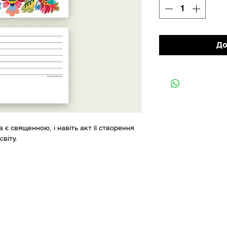
До
 є священною, і навіть акт її створення
віту.