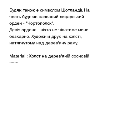
Будяк також е символом Шотландії. На
честь будяків названий лицарський
орден - "Чортополох".
Девіз ордена - ніхто не чіпатиме мене
безкарно. Художній друк на холсті,
натягнутому над дерев'яну раму.
Material : Холст на дерев'яній сосновій
рамі
Size : 55x45 cm
Правила конфіденційності
Оплата і доставка
FAQ