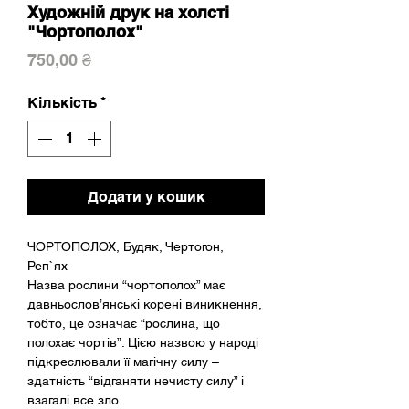
Художній друк на холсті
"Чортополох"
Ціна
750,00 ₴
Кількість
*
Додати у кошик
ЧОРТОПОЛОХ, Будяк, Чертогон,
Реп`ях
Назва рослини “чортополох” має
давньослов’янські корені виникнення,
тобто, це означає “рослина, що
полохає чортів”. Цією назвою у народі
підкреслювали її магічну силу –
здатність “відганяти нечисту силу” і
взагалі все зло.